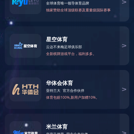
热门关键词：
金属管浮子流量计
电磁流量计
超声波液位计
旋进
您的位置：
星空官方站网站-星空(中国)
成功案例
星空官方站网
>
>
星空官方站网站-星空
水务
(中国) 工程案例
信息摘要：
黔东南侗族