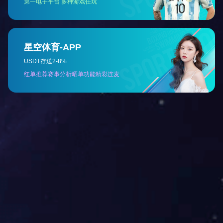
【相关推荐】
漂流景区供水计量案例