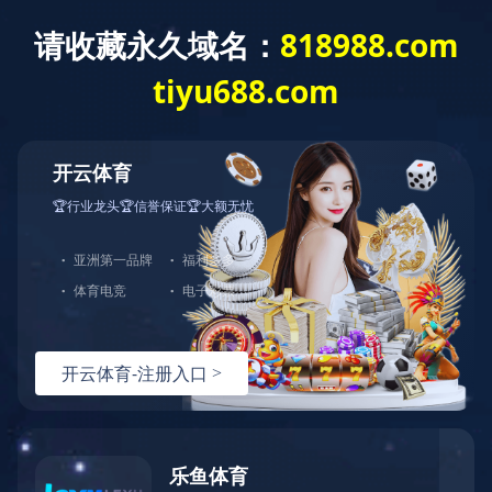
星空官方站网站
欢迎进入星空官方站网站-星空(中国) 网站！
中国电磁流量
20年 120国 验证高
星空官方站网站-星空(中国)
电磁流量计
涡街
关于星空官方站网站-星空(中国)
联系我们