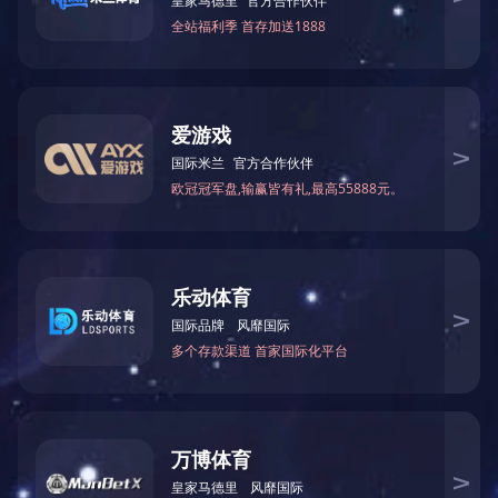
传数据联网
环保水处理
供热/冷
原景区供水无精准计量，
化工
冶金
其他行业
咨询热线
17530107806