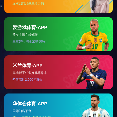
👉解决方案：
加装 DN300 分体式电
✅分体式设计，山下管道
✅精准记录河道进出水量
【相关推荐】
漂流景区供水计量案例
电磁流量计在污水处理厂
星空官方站网站-星空(中
下一条
水泥厂案例-高