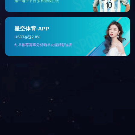
本文标签：
电磁流量计
液
网站导航
联系
星空官方站网站-星空
电磁流量计
星空官
(中国)
涡街流量计
电话： 
金属管浮子流量计
产品中心
邮箱：qi
工程案例
新闻资讯
QQ：3
关于星空官方站网站-
联系我们
地址
星空(中国)
网站地图
路1号