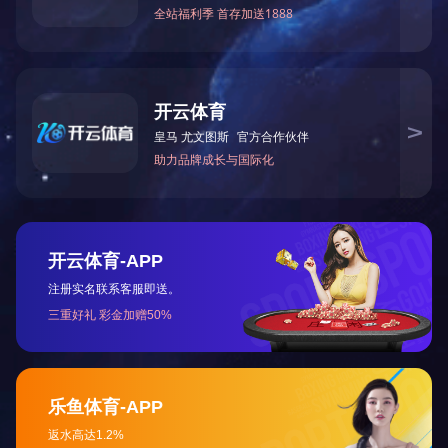
传真号码：0371-26669963
Q Q咨询：
3102773076
电子邮箱：qingtianweiye2008@163.com
公司地址：河南省开封市青天伟业智能仪表科技园