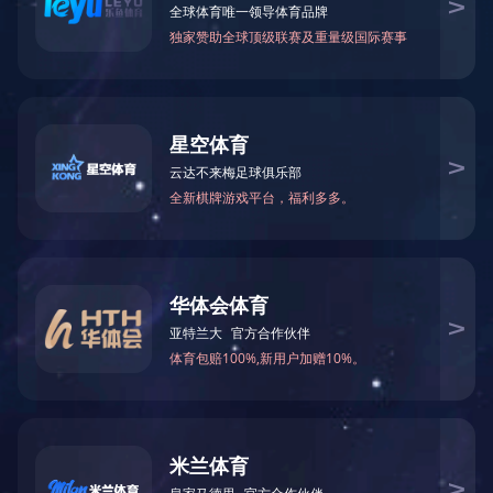
热门关键词：
金属管浮子流量计
电磁流量计
超声波液位计
旋进
您的位置：
星空官方站网站-星空(中国)
成功案例
环保水处理
>
>
星空官方站网站-星空
水务
(中国) 工程案例