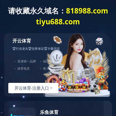
星空官方站网站
欢迎进入星空官方站网站-星空(中国) 网站！
中国电磁流量
20年 120国 验证高
星空官方站网站-星空(中国)
电磁流量计
涡街
关于星空官方站网站-星空(中国)
联系我们