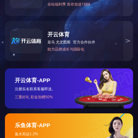
网站导航
联系
星空官方站网站-星空
电磁流量计
星空官
(中国)
涡街流量计
电话： 
金属管浮子流量计
产品中心
邮箱：qi
工程案例
新闻资讯
QQ：3
关于星空官方站网站-
联系我们
地址
星空(中国)
网站地图
路1号