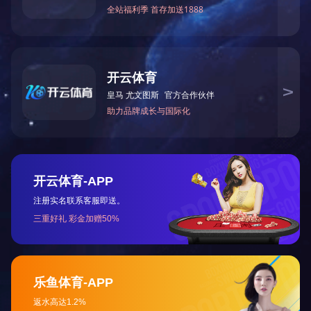
17530107806
网站导航
联系
星空官方站网站-星空
电磁流量计
星空官
(中国)
涡街流量计
电话： 
金属管浮子流量计
产品中心
邮箱：qi
工程案例
新闻资讯
QQ：3
关于星空官方站网站-
联系我们
地址
星空(中国)
网站地图
路1号